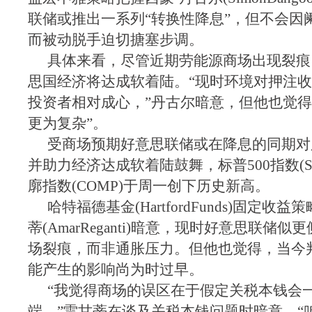
联储或推出一系列“转换性降息”，但不会因
而被动脱手迫切搪塞步调。
具体来看，尽管近期劳能源商场出现裂痕
思国经济将达成软着陆。“现时环境对押注
投资者相对成心，”丹古尔暗意，但他也觉得
更为复杂”。
受商场预期好意思联储或在降息的同期对
并助力经济达成软着陆鼓舞，标普500指数(S
廓指数(COMP)于周一创下历史新高。
哈特福德基金(HartfordFunds)固定收
蒂(AmarReganti)暗意，现时好意思联储
场裂痕，而非通胀压力。但他也觉得，当今
能产生的影响尚为时过早。
“我觉得商场的误区在于假定关税本钱会
端，”雷甘蒂在谈及关税本钱问题时暗意，“