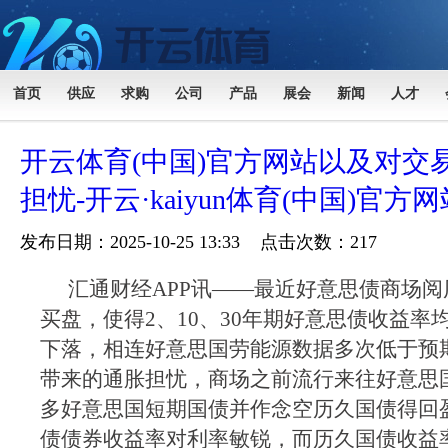
首页
供应
求购
公司
产品
展会
新闻
人才
开云体育(中国)官方网站以及对交
担忧-开云·kaiyun体育(中国)官方
发布日期：2025-10-25 13:33 点击次数：217
汇通财经APP讯——最近好意思债商场
买盘，使得2、10、30年期好意思债收益率
下落，相连好意思国劳能源数据多次低于预
带来的通胀担忧，商场之前流行来往好意思
多好意思国短期国债并作念空历久国债得回
债债券收益率对利率敏锐，而历久国债收益