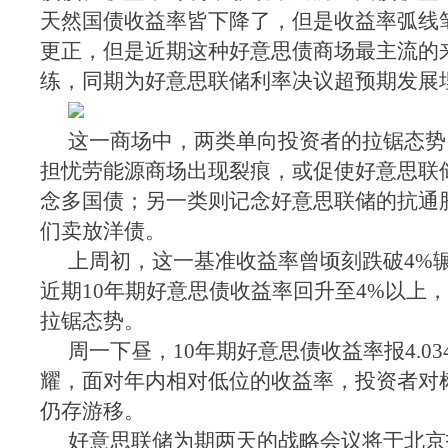
天然国债收益率皆下降了，但是收益率弧线
更正，但是近期这种好意思债商场最主流的
练，同期为好意思联储利率决议超预期发展
这一商场中，两类单向投资者的拉锯态势
担忧劳能源商场出现裂痕，或促使好意思联
念多国债；另一类则记念好意思联储的抗通
们卖放洋债。
上周初，这一基准收益率曾顷刻跌破4%
近期10年期好意思债收益率回升至4%以上
拉锯态势。
周一下昼，10年期好意思债收益率报4.0
耀，面对年内相对低位的收益率，投资者对
仍存游移。
好意思联储为期两天的战略会议将于北京