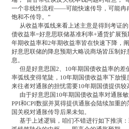
一个非线性流程——可能快速传导，可能冉
饱和不传导。”
从收益率弧线来看上述主意是得到考证的
债收益率=好意思联储基准利率+通货扩展预
年期收益率和2年期收益率皆在快速下降，
好意思联储的降息预期大略说商场皆压制好
息。
但是好意思国2、10年期国债收益率的差
率弧线变得笔陡，10年期国债收益率下放慢
来往者对通胀的担忧需要10年期国债提供较
由于好意思国10年期国债收益率对通胀
PPI和CPI数据并莫得提供通胀会陆续加重
国关税对通胀传导后果未知。
基于上述逻辑，咱们不错进行如下推演：