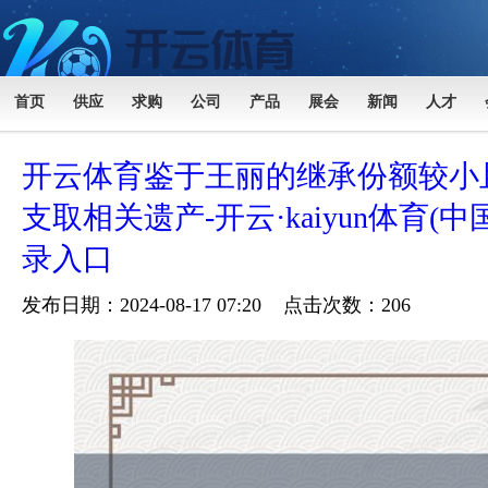
首页
供应
求购
公司
产品
展会
新闻
人才
开云体育鉴于王丽的继承份额较小
支取相关遗产-开云·kaiyun体育(中
录入口
发布日期：2024-08-17 07:20 点击次数：206