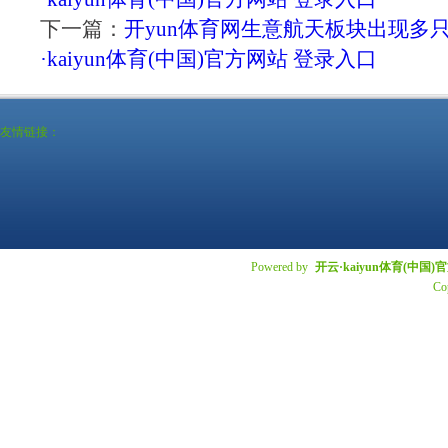
下一篇：
开yun体育网生意航天板块出现多
·kaiyun体育(中国)官方网站 登录入口
友情链接：
Powered by
开云·kaiyun体育(中国
Co