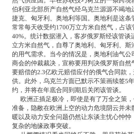
然气供应国。早在苏联技巧树立的一条跨境
伯利亚北部所产自然气经乌克兰源源不竭地
捷克、匈牙利、奥地利等国。奥地利是这条
常常每天收受约1700万立方米自然气，占
40%。统计数据潜入，客岁俄罗斯经该管谈运
立方米自然气，自尊了奥地利、匈牙利、斯洛
的用气需求。当今的情况是，奥地利油气公
商会的仲裁裁决，宣称要用判决俄罗斯自然
要赔偿的2.3亿欧元赔偿应付的俄气合同款
供。此外，乌克兰方面已默示不策画续签5
约，并将在年底合同到期后关闭该管谈。
欧洲正插足极冷，即使是有了万全之策，
准备，隐敝在欧洲上空的动力危境阴云并未
暖以及动力安全问题仍然让东谈主忧心忡忡
复杂的地缘政事突破。