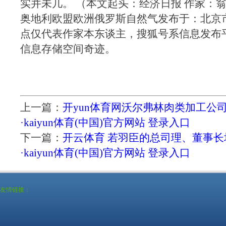
实并未几。 （本文起头：经济日报 作家：
奥地利欧盟欧洲俄罗斯自然气发布于：北京
点仅代表作家本东谈主，搜狐号系信息发布
信息存储空间奇迹。
上一篇：
开yun体育网沃尔弗林肉类加工公
·kaiyun体育(中国)官方网站 登录入口
下一篇：
开云体育 若羽臣的总司理、董事长
·kaiyun体育(中国)官方网站 登录入口
友情链接：