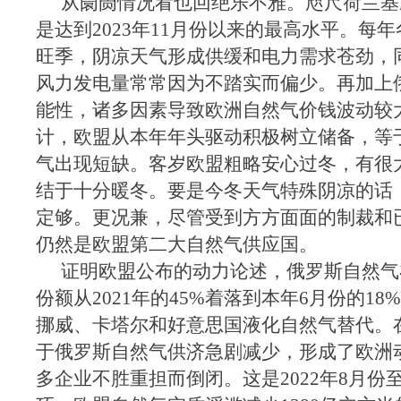
从阛阓情况看也回绝乐不雅。咫尺荷兰基
是达到2023年11月份以来的最高水平。每
旺季，阴凉天气形成供缓和电力需求苍劲，
风力发电量常常因为不踏实而偏少。再加上
能性，诸多因素导致欧洲自然气价钱波动较
计，欧盟从本年年头驱动积极树立储备，等
气出现短缺。客岁欧盟粗略安心过冬，有很
结于十分暖冬。要是今冬天气特殊阴凉的话
定够。更况兼，尽管受到方方面面的制裁和
仍然是欧盟第二大自然气供应国。
证明欧盟公布的动力论述，俄罗斯自然气
份额从2021年的45%着落到本年6月份的1
挪威、卡塔尔和好意思国液化自然气替代。
于俄罗斯自然气供济急剧减少，形成了欧洲
多企业不胜重担而倒闭。这是2022年8月份至