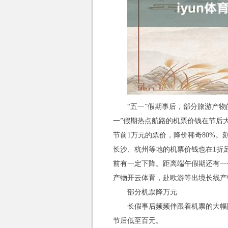
“五一”假期事后，部分旅游产物
一”假期热点航路的机票价钱在节后大
节前1万元的票价，降价稀奇80%。刻
长沙、杭州等地的机票价钱也在1折
前有一定下降。距离端午假期还有一
产物开云体育，赴欧游等出境长线产
部分机票降万元
长假事后频频伴跟着机票的大幅
节后低至百元。