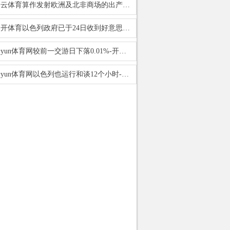
开云体育算作发射欧洲及北非商场的出产基地-开云·kaiyun体育(中国)官方网站
云开体育以色列政府已于24日收到好意思国防部相干见告-开云·kaiyun体育(中
开yun体育网较前一交游日下落0.01%-开云·kaiyun体育(中国)官方网站
开yun体育网以色列也运行和谈12个小时-开云·kaiyun体育(中国)官方网站