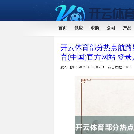
首页
供应
求购
公司
产品
开云体育部分热点航路票价
育(中国)官方网站 登录
发布日期：2024-08-05 06:33 点击次数：161