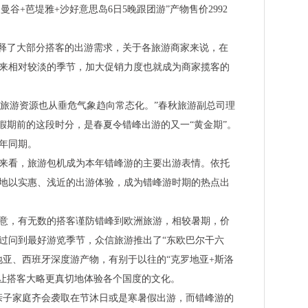
国曼谷+芭堤雅+沙好意思岛6日5晚跟团游”产物售价2992
开释了大部分搭客的出游需求，关于各旅游商家来说，在
来相对较淡的季节，加大促销力度也就成为商家揽客的
连旅游资源也从垂危气象趋向常态化。”春秋旅游副总司理
假期前的这段时分，是春夏令错峰出游的又一“黄金期”。
3年同期。
来看，旅游包机成为本年错峰游的主要出游表情。依托
地以实惠、浅近的出游体验，成为错峰游时期的热点出
意，有无数的搭客谨防错峰到欧洲旅游，相较暑期，价
过问到最好游览季节，众信旅游推出了“东欧巴尔干六
地亚、西班牙深度游产物，有别于以往的“克罗地亚+斯洛
，让搭客大略更真切地体验各个国度的文化。
亲子家庭齐会袭取在节沐日或是寒暑假出游，而错峰游的