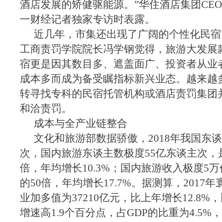
酒店发展的矫健驱能源。”华住酒店集团CE
一财经记者独家专访时表露。
近几年，市集还出现了广阔的个性化民宿
工商责罚学院院长冯学钢觉得，旅游大发展
宿更是因其数目多、遮盖面广、投资者从业
成本多而成为备受瞩指标新兴业态。越来越
转寻找专科的民宿托管机构或酒店责罚集团
和洽责罚。
成本与全产业链整合
文化和旅游部数据骄傲，2018年我国东
次，国内旅游东谈主数极度55亿东谈主次，是1
倍，年均增长10.3%；国内旅游收入极度5万
的50倍，年均增长17.7%。据测算，2017
业加多值为37210亿元，比上年增长12.8%
增速高1.9个百分点，占GDP的比重为4.5%，