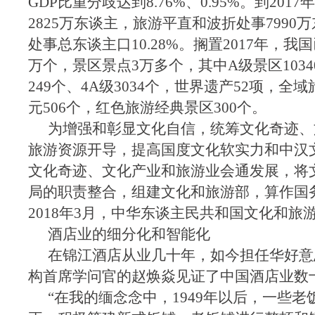
GDP比重分歧达到8.76%、0.95%。到20
2825万东谈主，旅游平直和波折处事7990
处事总东谈主口10.28%。搁置2017年，我国
万个，景区景点3万多个，其中A级景区1034
249个、4A级3034个，世界遗产52项，全
元506个，红色旅游经典景区300个。
为增强和彰显文化自信，统筹文化奇迹、
旅游资源开导，提高国度文化软实力和中汉
文化奇迹、文化产业和旅游业会通发展，将
局的职责整合，组建文化和旅游部，算作国
2018年3月，中华东谈主民共和国文化和旅
酒店业的细分化和智能化
在锦江酒店从业几十年，如今担任华好意
构首席学问官的赵焕焱见证了中国酒店业数
“在我的缅念念中，1949年以后，一些