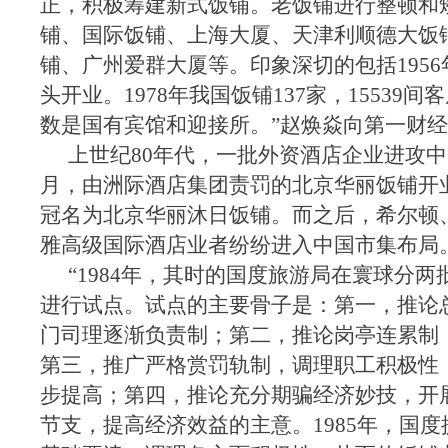
正，积极筹建新式饭铺。老饭铺进行整顿和
铺、国际饭铺、上海大厦、天津利顺德大饭
铺、广州爱群大厦等。印象深切的包括195
头开业。1978年我国饭铺137家，15539
数是国有宾馆和迎接所。”赵焕焱向第一财
上世纪80年代，一批外资酒店企业进攻中国
月，由洲际酒店集团责罚的北京华丽饭铺开
冠名为北京华丽沐日饭铺。而之后，希尔顿
雅高级国际酒店业者纷纷进入中国市集布局
“1984年，其时的国度旅游局在寰球分两
进行试点。试点的主要骨子是：第一，推论
门司理逐渐负责制；第二，推论岗亭连累制
第三，推广严格赏罚轨制，调理职工积极性
步提高；第四，推论充分期骗经济妙技，开
节支，提高经济效益的主意。1985年，国