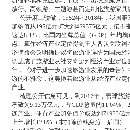
游指标地和景区运转千般化，出境游家具也
放行、高铁游、主题游甚而定制化旅游家具
公开府上骄傲，1952年~2018年，我国
加多值从195亿元扩大到469575亿元，按
速达8.4%，比国内坐蓐总值（GDP）年均增
点。算作经济产业定位得到王人备认关联词在
济使命会议明确提议将旅游业详情为国民经
切达成了旅游业从社交奇迹到经济产业定位的
年，《对于进一步加速旅游业发展的奉告》
游的不雅念，这美艳着旅游业从经济产业定
产业。
梳理公开信息可见，到2017年，寰球旅游
孝敬为9.13万亿元，占GDP总量的11.04%。
连产业、体育产业加多值分歧达到71932亿元
上年增长12.8%（未扣除价钱身分，后同）、