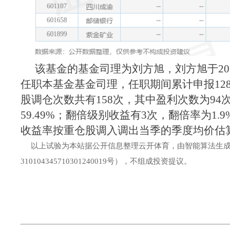
该基金的基金司理为刘方旭，刘方旭于201
任职本基金基金司理，任职期间累计申报128
股调仓次数共有158次，其中盈利次数为94
59.49%；翻倍级别收益有3次，翻倍率为1.
收益率按重仓股调入调出当季的季度均价估
以上试验为本站据公开信息整理云开体育，由智能算法生
310104345710301240019号），不组成投资提议。