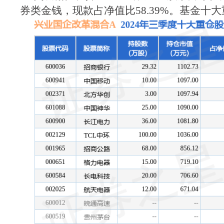
券类金钱，现款占净值比58.39%。基金十