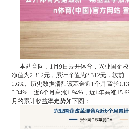
本站音问，1月9日云开体育，兴业国企
净值为2.312元，累计净值为2.312元，较
0.6%。历史数据清醒该基金近1个月高涨0.1
0.34%，近6个月高涨1.94%，近1年高涨15
月的累计收益率走势如下图：