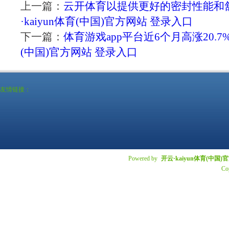
上一篇：
云开体育以提供更好的密封性能和
·kaiyun体育(中国)官方网站 登录入口
下一篇：
体育游戏app平台近6个月高涨20.7%-
(中国)官方网站 登录入口
友情链接：
Powered by
开云·kaiyun体育(中国
Co