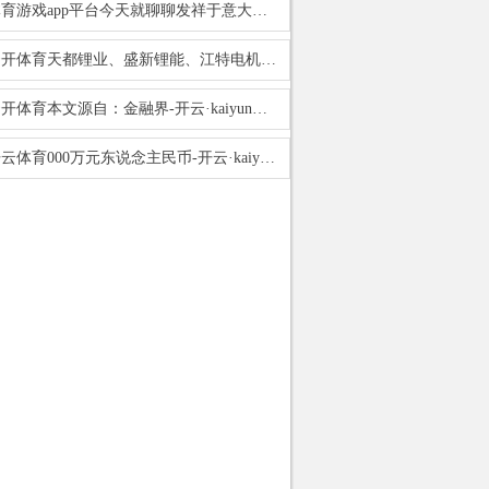
体育游戏app平台今天就聊聊发祥于意大利的卡布奇诺吧-开云·kaiyun体育(中
云开体育天都锂业、盛新锂能、江特电机等个股涨停-开云·kaiyun体育(中国)官
云开体育本文源自：金融界-开云·kaiyun体育(中国)官方网站 登录入口
开云体育000万元东说念主民币-开云·kaiyun体育(中国)官方网站 登录入口