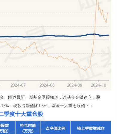
基金，阐述最新一期基金季报知道，该基金金钱建立：股
6.15%，现款占净值比1.8%。基金十大重仓股如下：