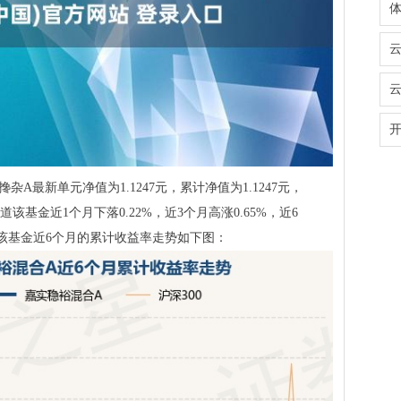
杂A最新单元净值为1.1247元，累计净值为1.1247元，
该基金近1个月下落0.22%，近3个月高涨0.65%，近6
9%。该基金近6个月的累计收益率走势如下图：