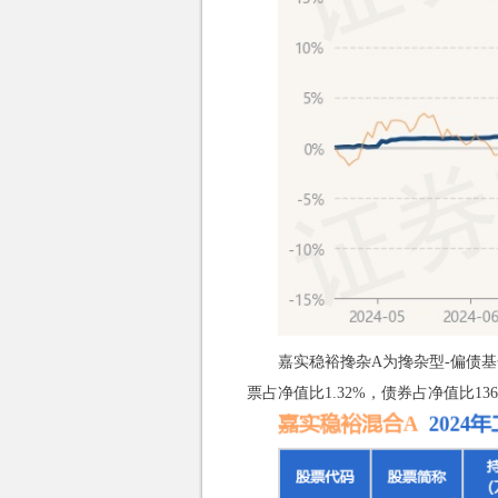
嘉实稳裕搀杂A为搀杂型-偏债
票占净值比1.32%，债券占净值比13