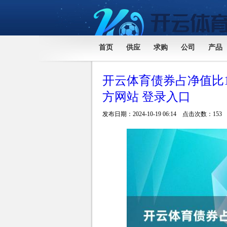
首页
供应
求购
公司
产品
开云体育债券占净值比136.
方网站 登录入口
发布日期：2024-10-19 06:14 点击次数：153