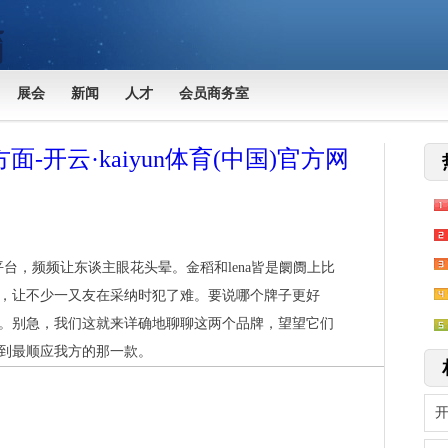
展会
新闻
人才
会员商务室
面-开云·kaiyun体育(中国)官方网
平台，频频让东谈主眼花头晕。金稻和lena皆是阛阓上比
，让不少一又友在采纳时犯了难。要说哪个牌子更好
。别急，我们这就来详确地聊聊这两个品牌，望望它们
到最顺应我方的那一款。