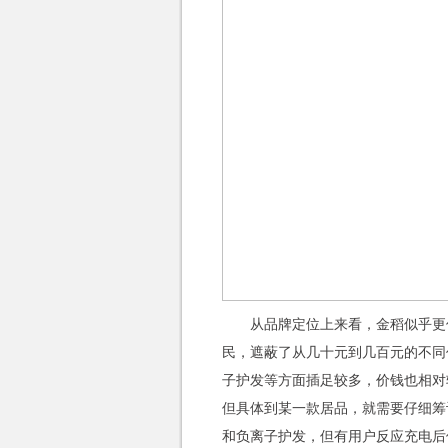
从品牌定位上来看，金稻似乎更
民，遮蔽了从几十元到几百元的不同价
子护发等方面插足较多，价钱也相对
但具体到某一款居品，就需要仔细筹
和负离子护发，但有用户反应充电后使