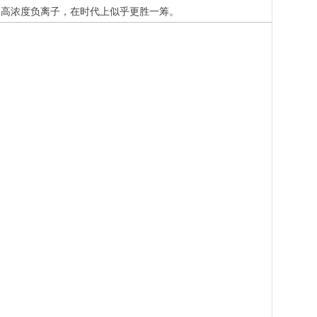
和高浓度负离子，在时代上似乎更胜一筹。