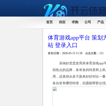
首页
供应
求购
公司
产品
体育游戏app平台 策划方
站 登录入口
发布日期：2026-05-15 11:59 点击次数：111
采纳好意思发用具体育游戏app
拟热点的品牌，各有各的特质和上风
用，还真得从多方面来好好对比一番
各自皆有哪些特质，但愿能帮群众找