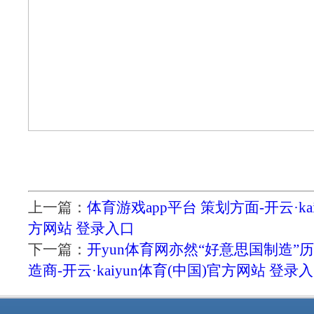
上一篇：
体育游戏app平台 策划方面-开云·ka
方网站 登录入口
下一篇：
开yun体育网亦然“好意思国制造”
造商-开云·kaiyun体育(中国)官方网站 登录