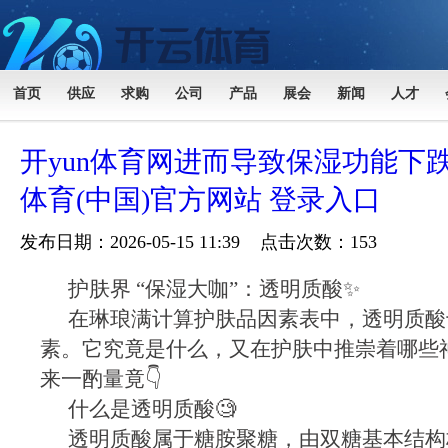
首页
供应
求购
公司
产品
展会
新闻
人才
开yun体育网进而导致保湿功能下跌-开
体育(中国)官方网站 登录入口
发布日期：2026-05-15 11:39 点击次数：153
护肤界 “保湿大咖”：透明质酸✨
在琳琅满计算护肤品因素表中，透明质酸
素。它究竟是什么，又在护肤中推崇着哪些
来一酌量竟👇
什么是透明质酸🧐
透明质酸属于糖胺聚糖，由双糖基本结构