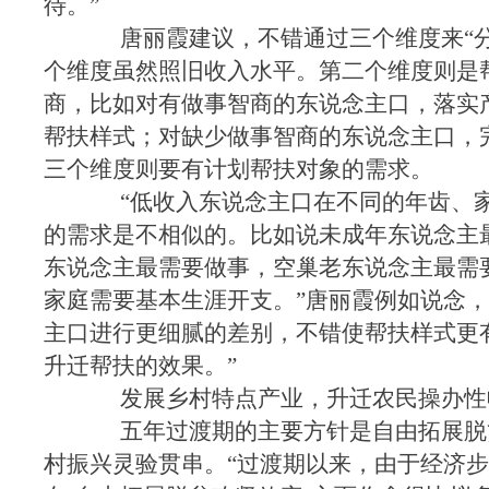
待。”
唐丽霞建议，不错通过三个维度来“分
个维度虽然照旧收入水平。第二个维度则是
商，比如对有做事智商的东说念主口，落实
帮扶样式；对缺少做事智商的东说念主口，
三个维度则要有计划帮扶对象的需求。
“低收入东说念主口在不同的年齿、家
的需求是不相似的。比如说未成年东说念主
东说念主最需要做事，空巢老东说念主最需
家庭需要基本生涯开支。”唐丽霞例如说念，
主口进行更细腻的差别，不错使帮扶样式更
升迁帮扶的效果。”
发展乡村特点产业，升迁农民操办性
五年过渡期的主要方针是自由拓展脱
村振兴灵验贯串。“过渡期以来，由于经济