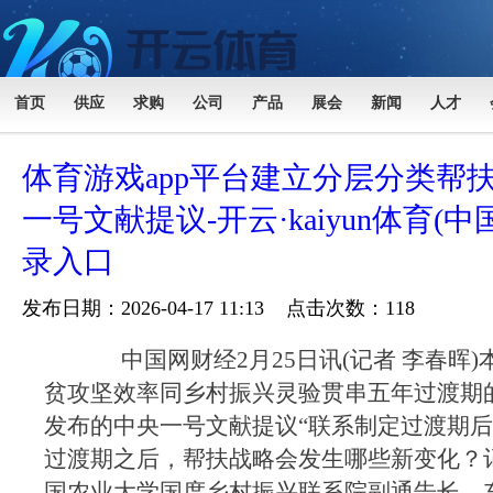
首页
供应
求购
公司
产品
展会
新闻
人才
体育游戏app平台建立分层分类
一号文献提议-开云·kaiyun体育(中
录入口
发布日期：2026-04-17 11:13 点击次数：118
中国网财经2月25日讯(记者 李春晖)
贫攻坚效率同乡村振兴灵验贯串五年过渡期
发布的中央一号文献提议“联系制定过渡期后
过渡期之后，帮扶战略会发生哪些新变化？
国农业大学国度乡村振兴联系院副通告长、