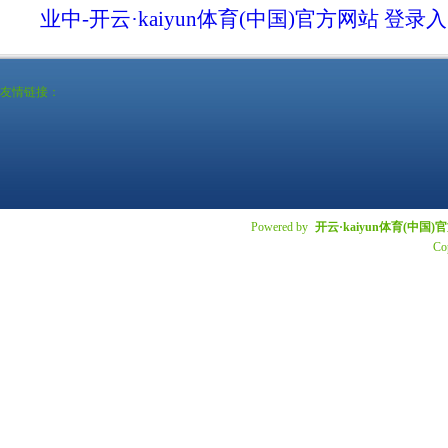
业中-开云·kaiyun体育(中国)官方网站 登录
友情链接：
Powered by
开云·kaiyun体育(中国
Co