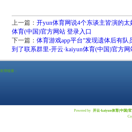
上一篇：
开yun体育网说4个东谈主皆演的太好了
体育(中国)官方网站 登录入口
下一篇：
体育游戏app平台”发现遗体后有
到了联系群里-开云·kaiyun体育(中国)官方
友情链接：
Powered by
开云·kaiyun体育(中国
Co