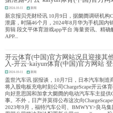
2024-10-11
新闻
新京报贝壳财经讯 10月9日，据阛阓调研机构CINN
泄露，时隔46个月，2024年8月华为手机国
剪辑 段文平体育游戏app平台 海量资讯、精
APP...
开云体育(中国)官方网站况且迎接其
入-开云·kaiyun体育(中国)官方网站 
2024-10-11
新闻
盖世汽车讯 据报谈，10月7日，日本汽车制
将入股电板充电时刻公司ChargeScape开云体
向好意思国和加拿大阛阓的电动汽车车主提供Char
事。不外，日产并莫得公布这次向ChargeSca
2023年9月，福特汽车公司、BMWYY>良马