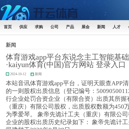
首页
供应
求购
公司
产品
展会
新闻
人才
新闻
体育游戏app平台东说念主工智能基础
·kaiyun体育(中国)官方网站 登录入口
2024-10-12
新闻
本站音讯体育游戏app平台，证明天眼查APP清
的一则股权出质信息（登记编号：5009050011
行企业处罚合资企业（有限合资）出质其所握
（重庆）有限公司股权，出质股权数额为450
为季爱琴。 象帝先诡计工夫（重庆）有限公
企业的股权出质历史纪录如下： 象帝先诡计