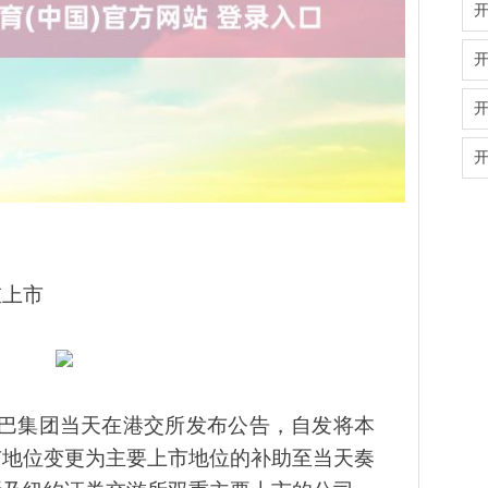
重上市
巴巴集团当天在港交所发布公告，自发将本
市地位变更为主要上市地位的补助至当天奏