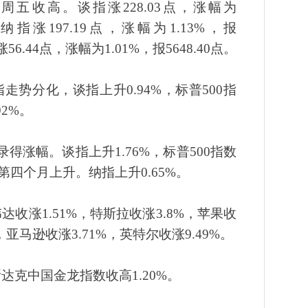
周五收高。谈指涨228.03点，涨幅为
点；纳指涨197.19点，涨幅为1.13%，报
涨56.44点，涨幅为1.01%，报5648.40点。
走势分化，谈指上升0.94%，标普500指
92%。
得涨幅。谈指上升1.76%，标普500指数
合第四个月上升。纳指上升0.65%。
收涨1.51%，特斯拉收涨3.8%，苹果收
%，亚马逊收涨3.71%，英特尔收涨9.49%。
达克中国金龙指数收高1.20%。