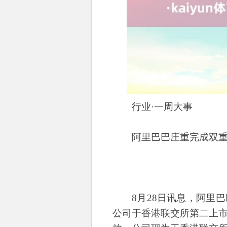
行业·一周大事
阿里巴巴庄重完成双
8月28日讯息，阿里
公司于香港联交所第二上