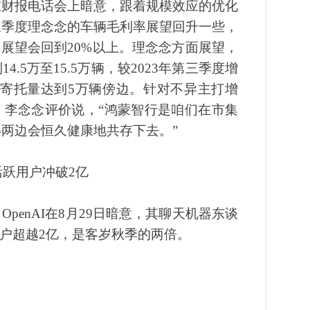
在财报电话会上暗意，跟着规模效应的优化
三季度理念念的车辆毛利率展望回升一些，
率展望会回到20%以上。理念念方面展望，
.5万至15.5万辆，较2023年第三季度增
平均寄托量达到5万辆傍边。针对不异主打增
，李念念评价说，“鸿蒙智行是咱们在市集
两边会恒久健康地共存下去。”
T周活跃用户冲破2亿
penAI在8月29日暗意，其聊天机器东谈
跃用户超越2亿，是客岁秋季的两倍。