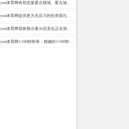
开yun体育网有劲支援要点领域、要点地区梯次有序鼓动碳达峰-开云·kaiyun体
开yun体育网提供更为无压力的投资面孔-开云·kaiyun体育(中国)官方网站
开yun体育网冒昧预示着AI买卖化正在加快落地-开云·kaiyun体育(中国)官
开yun体育网1/100秒秒表：精确的1/100秒秒表功能-开云·kaiyun体