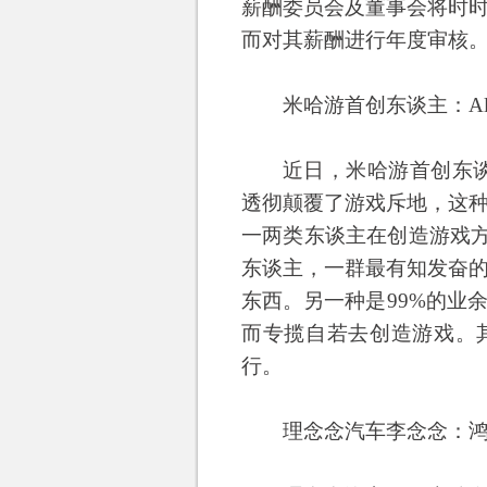
薪酬委员会及董事会将时
而对其薪酬进行年度审核
米哈游首创东谈主：A
近日，米哈游首创东谈
透彻颠覆了游戏斥地，这
一两类东谈主在创造游戏方面
东谈主，一群最有知发奋
东西。另一种是99%的业
而专揽自若去创造游戏。
行。
理念念汽车李念念：