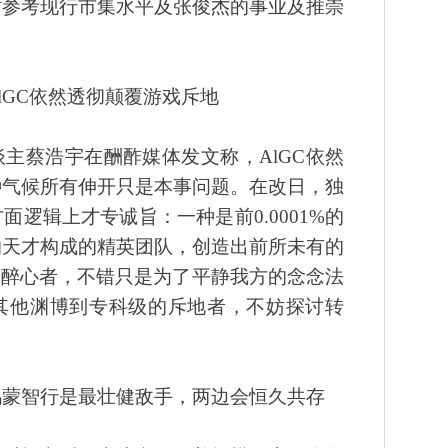
时参考现行市集水平及张俊杰的事业及推崇
。
lGC依然透彻颠覆游戏斥地
主蔡浩宇在酬酢媒体发文称，AlGC依然
种气候所有伸开只是本事问题。在改日，独
逻辑上才专诚旨：一种是前0.0001%的
的天才构成的精英团队，创造出前所未有的
余醉心者，不错只是为了平静我方的念念法
其他渊博到专科级的斥地者，不妨探讨转
鸿蒙智行是最壮健敌手，两边会恒久共存