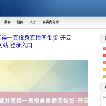
展会
新闻
人才
会员商务室
莫得一直投身直播间带货-开云
方网站 登录入口