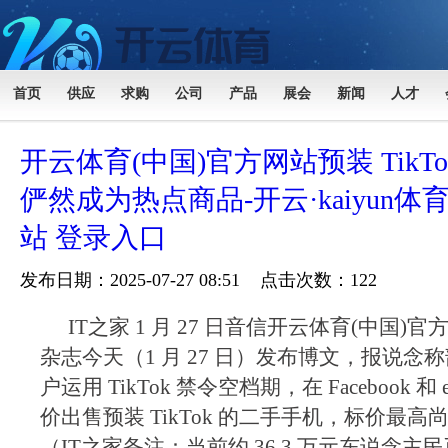
首页
供应
求购
公司
产品
展会
新闻
人才
开云体育(中国)官方网站预装 TikT
俨然成为热点商品-开云·kaiyun体
站 登录入口
发布日期：2025-07-27 08:51 点击次数：122
IT之家 1 月 27 日音信开云体育(中国)
杂志今天（1 月 27 日）发布博文，报说念
户运用 TikTok 禁令空档期，在 Facebook 和
价出售预装 TikTok 的二手手机，标价最高尚
（IT之家备注：当前约 36.3 万元东说念主