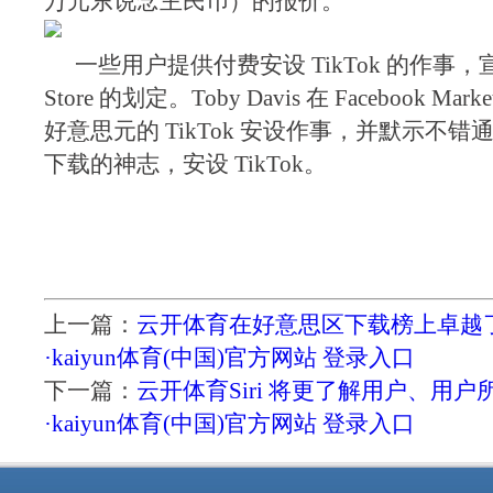
万元东说念主民币）的报价。
一些用户提供付费安设 TikTok 的作事，
Store 的划定。Toby Davis 在 Facebook Mark
好意思元的 TikTok 安设作事，并默示不
下载的神志，安设 TikTok。
上一篇：
云开体育在好意思区下载榜上卓越了Ch
·kaiyun体育(中国)官方网站 登录入口
下一篇：
云开体育Siri 将更了解用户、用户
·kaiyun体育(中国)官方网站 登录入口