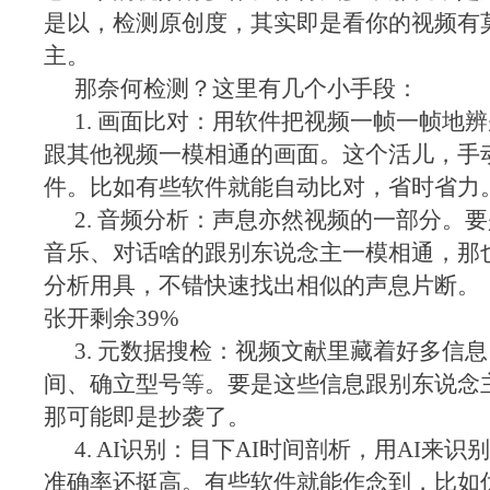
是以，检测原创度，其实即是看你的视频有
主。
那奈何检测？这里有几个小手段：
1. 画面比对：用软件把视频一帧一帧地
跟其他视频一模相通的画面。这个活儿，手
件。比如有些软件就能自动比对，省时省力
2. 音频分析：声息亦然视频的一部分。
音乐、对话啥的跟别东说念主一模相通，那
分析用具，不错快速找出相似的声息片断。
张开剩余39%
3. 元数据搜检：视频文献里藏着好多信
间、确立型号等。要是这些信息跟别东说念
那可能即是抄袭了。
4. AI识别：目下AI时间剖析，用AI来
准确率还挺高。有些软件就能作念到，比如