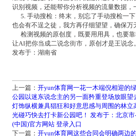
识别视频，还能帮你分析视频的流量数据，
5. 手动搜检：终末，别忘了手动搜检一
也会有不逞之徒，我方再仔细望望，确保万
检测视频的原创度，既要用用具，也要靠
让AI把你当成二说念街市，原创才是王说念
发布于：湖南省
上一篇：
开yun体育网一花一木端倪相迎的
公园以迷东说念主的另一面矜重登场放眼望
灯饰纵横兼具猖狂和好意思感与周围的林立
光碰巧快去打卡新公园吧！ 发布于：北京市-开云
(中国)官方网站 登录入口
下一篇：
开yun体育网这些合同会明确两边