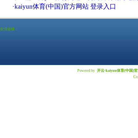
·kaiyun体育(中国)官方网站 登录入口
友情链接：
Powered by
开云·kaiyun体育(中国
Co