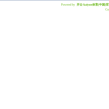
Powered by
开云·kaiyun体育(中国
Co