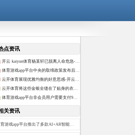
热点资讯
开云·kaiyun体育杨某轩已脱离人命危急-开云·kaiyun体育(中国)官方网
体育游戏app平台中央的取缔政策发布后-开云·kaiyun体育(中国)官方网站
云开体育展现优雅均衡的好意思感-开云·kaiyun体育(中国)官方网站 登录入口
云开体育将这些金银全缝在了贴身的衣服里-开云·kaiyun体育(中国)官方网站
体育游戏app平台非会员用户需要支付9元钱不雅看-开云·kaiyun体育(中国)
相关资讯
体育游戏app平台推出了多款AI+AR智能眼镜居品-开云·kaiyun体育(中国