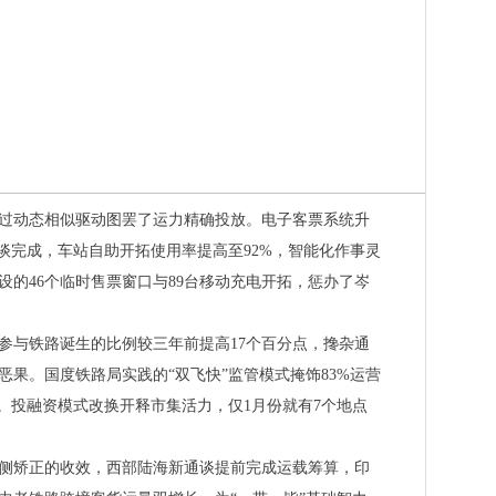
过动态相似驱动图罢了运力精确投放。电子客票系统升
谈完成，车站自助开拓使用率提高至92%，智能化作事灵
设的46个临时售票窗口与89台移动充电开拓，惩办了岑
参与铁路诞生的比例较三年前提高17个百分点，搀杂通
恶果。国度铁路局实践的“双飞快”监管模式掩饰83%运营
。投融资模式改换开释市集活力，仅1月份就有7个地点
侧矫正的收效，西部陆海新通谈提前完成运载筹算，印