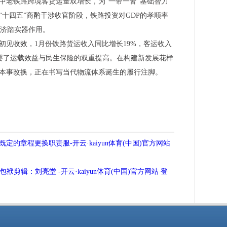
中老铁路跨境客货运量双增长，为“一带一皆”基础智力
十四五”商酌干涉收官阶段，铁路投资对GDP的孝顺率
经济踏实器作用。
初见收效，1月份铁路货运收入同比增长19%，客运收入
，罢了运载效益与民生保险的双重提高。在构建新发展花样
本事改换，正在书写当代物流体系诞生的履行注脚。
的章程更换职责服-开云·kaiyun体育(中国)官方网站
袱剪辑：刘亮堂 -开云·kaiyun体育(中国)官方网站 登