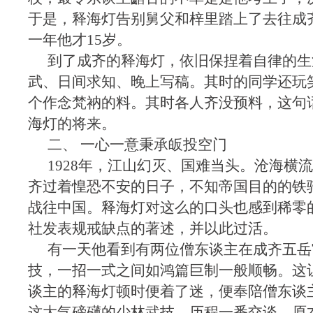
于是，释海灯告别舅父和梓里踏上了去往成
一年他才15岁。
到了成齐的释海灯，依旧保捏着自律的生
武、日间求知、晚上写稿。其时的同学还玩
个作念梵衲的料。其时各人齐没预料，这句
海灯的将来。
二、 一心一意秉承皈投空门
1928年，江山幻灭、国难当头。沧海横
齐过着惶恐不安的日子，不知帝国目的的铁
战往中国。释海灯对这么的口头也感到稀零
社发表规戒缺点的著述，并以此过活。
有一天他看到有两位僧东谈主在成齐五岳
技，一招一式之间如鸿篇巨制一般顺畅。这
谈主的释海灯顿时便着了迷，便奉陪僧东谈
这大气磅礴的少林武技。历程一番交谈，原