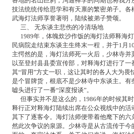
各地的名山巨刹，沟通禅学的同期也将我方
技法统统传给思学和有天禀的繁密弟子。各
武海灯法师享誉著明，陆续被弟子赞颂。
三、 无东谈主悲伤的冷清场地
1989年，体魄炊沙作饭的海灯法师释海
民病院走结束东谈主生终末一程，并于1月1
主愕然的是，海灯法师死一火后，少林寺并
以至登封县县委宣传部，对释海灯进行了一
其“冒用”方丈一职，这让其时的各人大为畏
是个冒牌货，根底不是少林寺中东谈主。有
嘘头进行了一番“深度报谈”。
但事实并不是这么的，1986年的时候其
释行正对释海灯陆续出席在公众视线中的活
其下了逐客令。海灯法师便带着他麾下的六
然此次争议的泉源。少林寺是从古流传于今