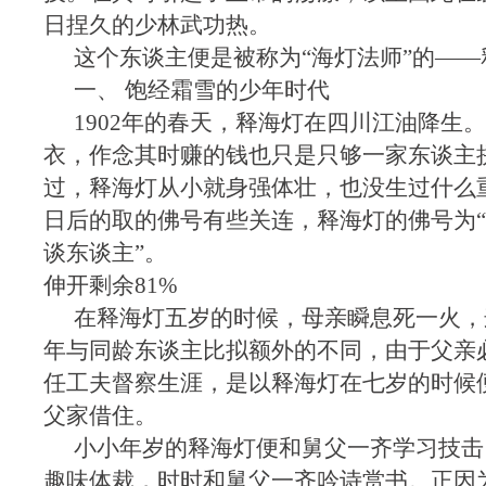
日捏久的少林武功热。
这个东谈主便是被称为“海灯法师”的——
一、 饱经霜雪的少年时代
1902年的春天，释海灯在四川江油降生
衣，作念其时赚的钱也只是只够一家东谈主
过，释海灯从小就身强体壮，也没生过什么
日后的取的佛号有些关连，释海灯的佛号为“
谈东谈主”。
伸开剩余81%
在释海灯五岁的时候，母亲瞬息死一火，
年与同龄东谈主比拟额外的不同，由于父亲
任工夫督察生涯，是以释海灯在七岁的时候
父家借住。
小小年岁的释海灯便和舅父一齐学习技击
趣味体裁，时时和舅父一齐吟诗赏书。正因