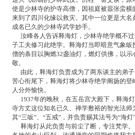
使是少林寺的护寺高僧，因祖庭被嚣张蛮横
来到了四川化缘以救灾。其中一位更是大名
成名已久的少林寺武学妙手。
汝峰各人告诉释海灯，少林寺绝学概不过
子工夫修习此绝学。释海灯当即暗意气象皈
僧的条目以胸燃32盏油灯，燃灯供佛，以示
敬。
由此，释海灯负责成为了两东谈主的弟子
苦心衔尾下，释海灯将少林寺绝学阐扬的登
人分外愉快。
1937年的晚秋，在五岳宫大殿下，释海
寺方丈这位知名已久、禅学敷裕的智光法师
其“三皈”、“五戒”，并负责赐其法号为“海灯
释海灯从此负责与前尘了断，专注梵学。