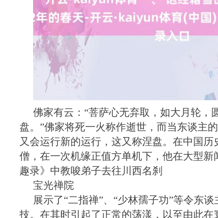
佛家有云：“菩萨心无弃取，如大月轮，
盘。”佛家将死一火称作逝世，而当东谈主
又会运行新的运行，这又称涅盘。在中国历
僧，在一次机缘正值方单机下，他在大型新
趣录》中教唆弟子去往川西名刹
宝光禅院
展示了“二指禅”、“少林孺子功”等令东
技。在其时引起了正常的荡漾，以至由此在