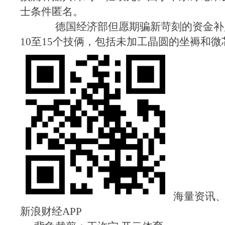
士条件匿名。
德国经济部但愿期骗新苛刻的资金补
10至15个技俩，包括未加工晶圆的坐褥和
海量资讯、
新浪财经APP