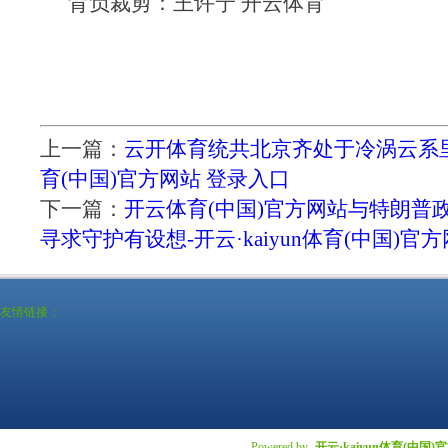
背负裁剪：王许宁 开云体育
上一篇：
云开体育统共北京齐处于冷涡云系里-开
育(中国)官方网站 登录入口
下一篇：
开云体育(中国)官方网站与特朗普
寻求守护有设想-开云·kaiyun体育(中国)官
友情链接：
Powered by
开云·kaiyun体育(中国