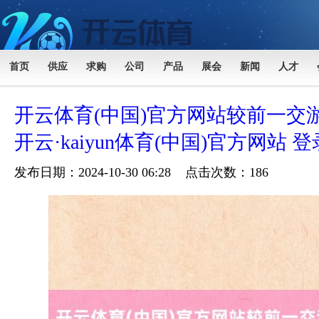
首页
供应
求购
公司
产品
展会
新闻
人才
开云体育(中国)官方网站较前一交游日
开云·kaiyun体育(中国)官方网站 
发布日期：2024-10-30 06:28 点击次数：186