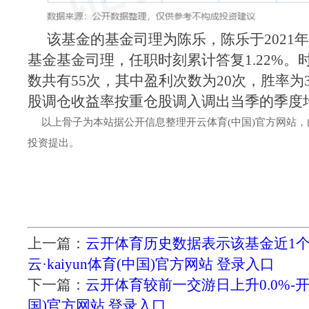
该基金的基金司理为陈乐，陈乐于2021年
基金基金司理，任职时刻累计答复1.22%。
数共有55次，其中盈利次数为20次，胜率为3
股调仓收益率按重仓股调入调出当季的季度
以上骨子为本站据公开信息整理开云体育(中国)官方网站
投资提出。
上一篇：
云开体育历史数据表示该基金近1个月飞
云·kaiyun体育(中国)官方网站 登录入口
下一篇：
云开体育较前一交游日上升0.0%-开云·
国)官方网站 登录入口