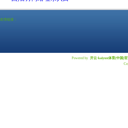
友情链接：
Powered by
开云·kaiyun体育(中国
Co