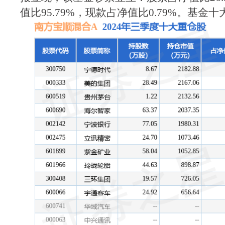
值比95.79%，现款占净值比0.79%。基金