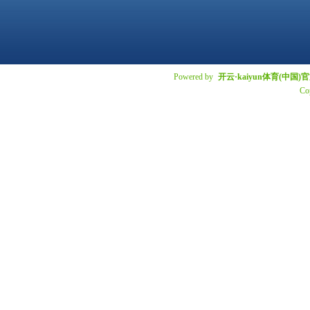
Powered by
开云·kaiyun体育(中国
Co