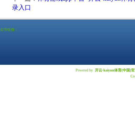
录入口
友情链接：
Powered by
开云·kaiyun体育(中国
Co