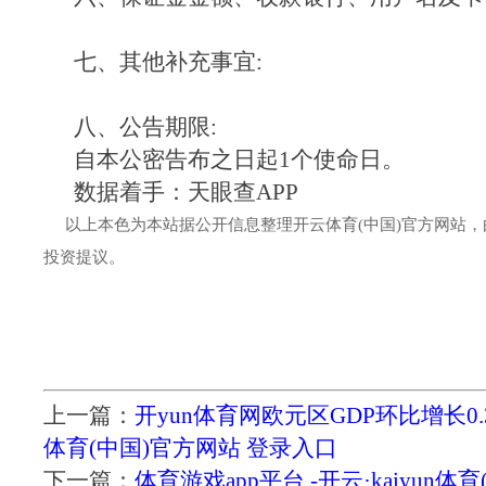
七、其他补充事宜:
八、公告期限:
自本公密告布之日起1个使命日。
数据着手：天眼查APP
以上本色为本站据公开信息整理开云体育(中国)官方网站
投资提议。
上一篇：
开yun体育网欧元区GDP环比增长0.3%
体育(中国)官方网站 登录入口
下一篇：
体育游戏app平台 -开云·kaiyun体