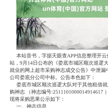
本站音书，字据天眼查APP信息整理开云
站，9月14日公布的《娄底市城区顺次巡逻
就业的网上超市采购神志成交公告》中泄漏
公司娄底分公司中标。公告本色如下：
娄底市城区顺次巡逻大队对于其他租借就
购神志 （神志编号:25111010000149146
现将采购恶果公示如下：
一、神志信息