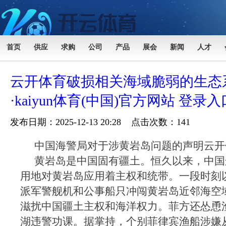
首页
供应
求购
公司
产品
展会
新闻
人才
云开体育破损相关海域脆弱的生态
·kaiyun体育(中国)官方网站 登录入
发布日期：2025-12-13 20:28 点击次数：141
中国海警局对于涉黄岩岛问题的声明云开
黄岩岛是中国固有疆土。恒久以来，中国
用地对黄岩岛应用着主权和统带。一段时刻
派军警舰机和公事船只冲闯黄岩岛近邻海空
滋扰中国疆土主权和海洋权力。菲方还怂恿
湖违警功课。据掌持，个别菲律宾渔船涉嫌