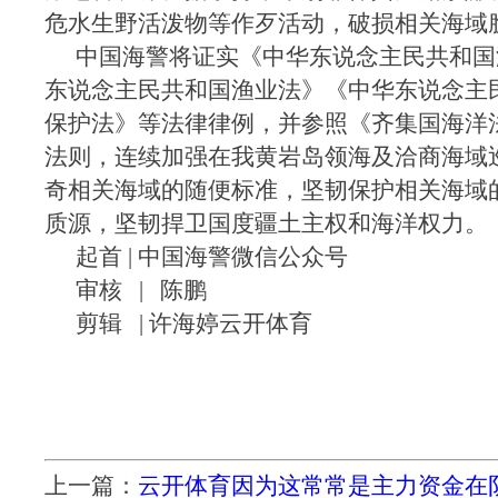
危水生野活泼物等作歹活动，破损相关海域
中国海警将证实《中华东说念主民共和国
东说念主民共和国渔业法》《中华东说念主
保护法》等法律律例，并参照《齐集国海洋
法则，连续加强在我黄岩岛领海及洽商海域
奇相关海域的随便标准，坚韧保护相关海域
质源，坚韧捍卫国度疆土主权和海洋权力。
起首 | 中国海警微信公众号
审核 | 陈鹏
剪辑 | 许海婷云开体育
上一篇：
云开体育因为这常常是主力资金在