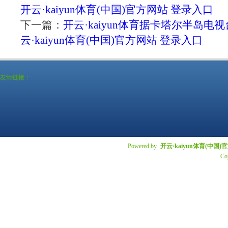
开云·kaiyun体育(中国)官方网站 登录入口
下一篇：
开云·kaiyun体育据卡塔尔半岛电
云·kaiyun体育(中国)官方网站 登录入口
友情链接：
Powered by
开云·kaiyun体育(中国
Co