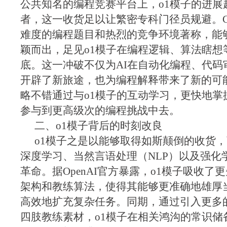
公共知名的编程竞赛平台上，o1模子的进展
者，这一收货足以让繁密专科门径员规避。Code
难度的编程题目和热烈的竞争环境著称，能
颖而出，足见o1模子在编程逻辑、算法瞎想
底。这一冲破不仅为AI在自动化编程、代码
开辟了新旅途，也为编程解释带来了新的可
略不错通过与o1模子的互动学习，更快地掌
参与到更高级次的编程挑战中去。
二、o1模子背后的时刻改良
o1模子之是以能够取得如斯颠倒的收货，离
深度学习、当然言语处理（NLP）以及强化
革命。据OpenAI官方暴露，o1模子吸收了
架构和教练算法，使得其能够更准确地雄厚
高效地扩充复杂任务。同期，通过引入更多
四肢教练素材，o1模子在相关鸿沟的常识储