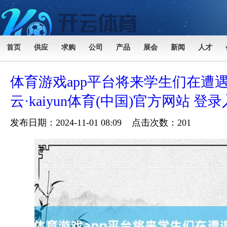
首页
供应
求购
公司
产品
展会
新闻
人才
体育游戏app平台将来学生们在遭
云·kaiyun体育(中国)官方网站 登
发布日期：2024-11-01 08:09 点击次数：201