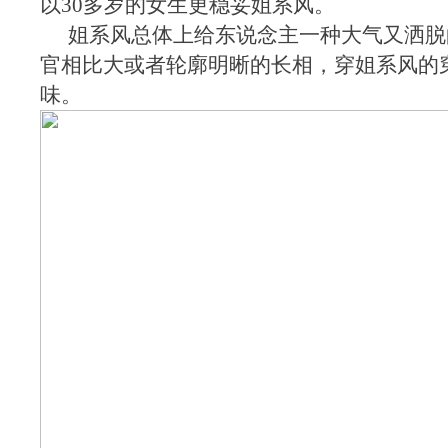
以30多岁的女生更稳妥姐系风。
姐系风总体上给东说念主一种大气又洒脱
官相比大或者轮廓明晰的长相，穿姐系风的
味。