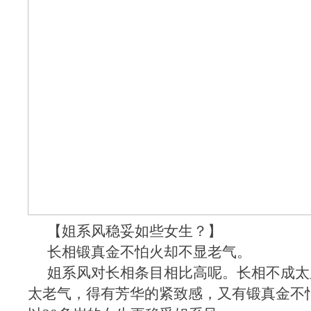
【姐系风稳妥如些女生？】
长相锻真金不怕火却不显老气。
姐系风对长相条目相比高呢。长相不成太
太老气，得有芳华的紧致感，又有锻真金不