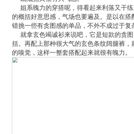
姐系魄力的穿搭呢，得看起来利落又干练
的概括好意思感，气场也要遍及。是以在搭
错挑一些有贪图感的单品，不外不成过于复
就拿玄色竭诚衫来说吧，它是短款的贪图
括。再配上那种很大气的玄色条纹阔腿裤，
的嗅觉，这样一整套搭配起来就很有魄力。