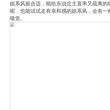
姐系风挺合适，能给东说念主直率又疏离的
呢，也能试试走有亲和感的姐系风，会有一种
嗅觉。