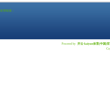
友情链接：
Powered by
开云·kaiyun体育(中国
Co