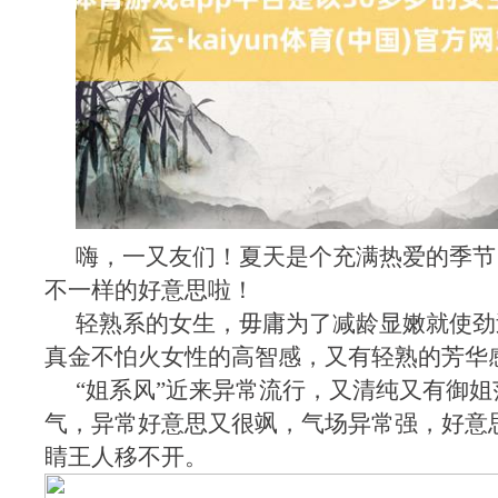
嗨，一又友们！夏天是个充满热爱的季节
不一样的好意思啦！
轻熟系的女生，毋庸为了减龄显嫩就使劲
真金不怕火女性的高智感，又有轻熟的芳华
“姐系风”近来异常流行，又清纯又有御
气，异常好意思又很飒，气场异常强，好意
睛王人移不开。