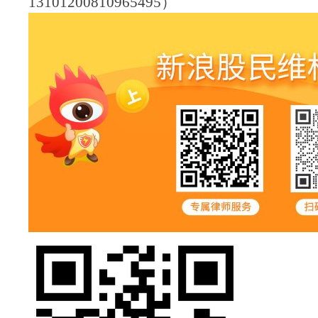
13101200810965495）