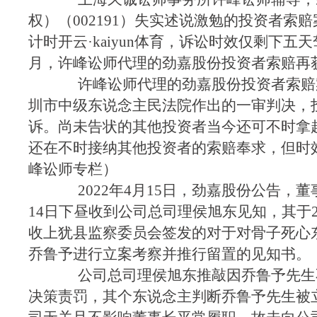
权）（002191）失实述说激勉的投资者索
计时开云·kaiyun体育，诉讼时效仅剩下五天驾
月，许峰讼师代理的劲嘉股份投资者索赔再
许峰讼师代理的劲嘉股份投资者索赔
圳市中级东说念主民法院作出的一审判决，
诉。尚未告状的其他投资者当今还可不时拿
还在不时接纳其他投资者的索赔奉求，但时
峰讼师专栏）
2022年4月15日，劲嘉股份公告，董事
14日下昼收到公司总司理侯旭东见知，其于20
收上犹县监察委员会签发的对于对骨子死心
乔鲁予进行立案考察并推行留置的见知书。
公司总司理侯旭东推敲因乔鲁予先生
决策责罚，其个东说念主判断乔鲁予先生被