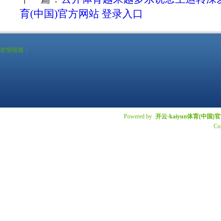
育(中国)官方网站 登录入口
友情链接：
Powered by
开云·kaiyun体育(中国
Co